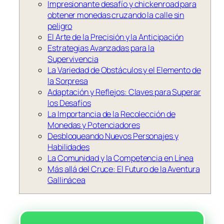
Impresionante desafío y chickenroad para
obtener monedas cruzando la calle sin
peligro
El Arte de la Precisión y la Anticipación
Estrategias Avanzadas para la
Supervivencia
La Variedad de Obstáculos y el Elemento de
la Sorpresa
Adaptación y Reflejos: Claves para Superar
los Desafíos
La Importancia de la Recolección de
Monedas y Potenciadores
Desbloqueando Nuevos Personajes y
Habilidades
La Comunidad y la Competencia en Línea
Más allá del Cruce: El Futuro de la Aventura
Gallinácea