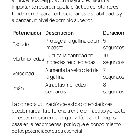
importante recordar que la práctica constante es
fundamental para perfeccionar estas habilidades y
alcanzar un nivel de dominio superior.
Potenciador
Descripción
Duración
Protege a la gallina de un
5
Escudo
impacto.
segundos
Duplica la cantidad de
10
Multimonedas
monedas recolectadas.
segundos
Aumenta la velocidad de
7
Velocidad
la gallina.
segundos
Atrae las monedas
8
Imán
cercanas.
segundos
La correcta utilización de estos potenciadores
puede marcar la diferencia entre el fracaso y el éxito
en este emocionante juego. La lógica del juego se
basa en la recompensa, por lo que el conocimiento
de los potenciadores es esencial.