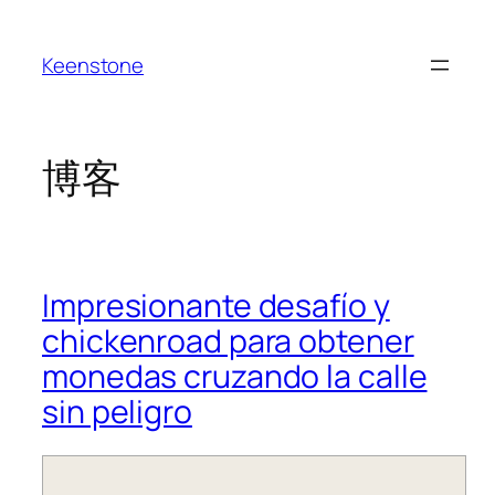
跳
至
Keenstone
内
容
博客
Impresionante desafío y
chickenroad para obtener
monedas cruzando la calle
sin peligro