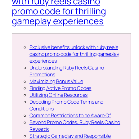
with ruby reels casino
promo code for thrilling
gameplay experiences
Exclusive benefits unlock with ruby reels
casino promo code for thrilling gameplay
experiences
Understanding Ruby Reels Casino
Promotions
Maximizing Bonus Value
Finding Active Promo Codes
Utilizing Online Resources
Decoding Promo Code Terms and
Conditions
Common Restrictions to be Aware Of
Beyond Promo Codes: Ruby Reels Casino
Rewards
Strategic Gameplay and Responsible