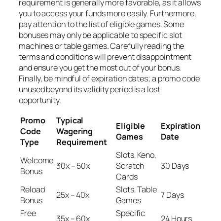
requirement is generally more favorable, as it allows
you to access your funds more easily. Furthermore,
pay attention to the list of eligible games. Some
bonuses may only be applicable to specific slot
machines or table games. Carefully reading the
terms and conditions will prevent disappointment
and ensure you get the most out of your bonus.
Finally, be mindful of expiration dates; a promo code
unused beyond its validity period is a lost
opportunity.
Promo
Typical
Eligible
Expiration
Code
Wagering
Games
Date
Type
Requirement
Slots, Keno,
Welcome
30x – 50x
Scratch
30 Days
Bonus
Cards
Reload
Slots, Table
25x – 40x
7 Days
Bonus
Games
Free
Specific
35x – 60x
24 Hours