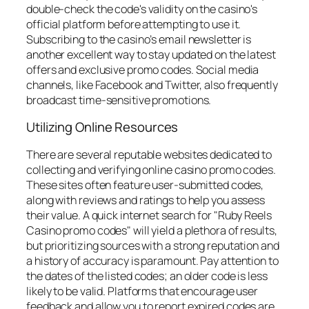
double-check the code's validity on the casino's
official platform before attempting to use it.
Subscribing to the casino’s email newsletter is
another excellent way to stay updated on the latest
offers and exclusive promo codes. Social media
channels, like Facebook and Twitter, also frequently
broadcast time-sensitive promotions.
Utilizing Online Resources
There are several reputable websites dedicated to
collecting and verifying online casino promo codes.
These sites often feature user-submitted codes,
along with reviews and ratings to help you assess
their value. A quick internet search for "Ruby Reels
Casino promo codes" will yield a plethora of results,
but prioritizing sources with a strong reputation and
a history of accuracy is paramount. Pay attention to
the dates of the listed codes; an older code is less
likely to be valid. Platforms that encourage user
feedback and allow you to report expired codes are