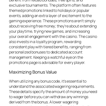
benefit from reload bonuses, free spins, and
exclusive tournaments. The platform often features
themed promotions linked to holidays or popular
events, adding an extra layer of excitement to the
gaming experience. These promotions aren't simply
about receiving free money; they're about extending
your playtime, trying new games, and increasing
your overall engagement with the casino. The casino
also invests in a loyalty program, rewarding
consistent play with tiered benefits, ranging from
personalized bonuses to dedicated account
management. Keeping a watchful eye on the
promotions page is advisable for every player.
Maximizing Bonus Value
When utilizing any bonus code, it's essential to
understand the associated wagering requirements.
These details specify the amount of money you need
to wager before you can withdraw any winnings
derived from the bonus. A lower wagering