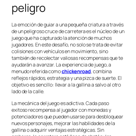
peligro
La emoción de guiar a una pequeña criatura a través
de un peligroso cruce de carretera es el núcleo de un
juego que ha capturado la atención de muchos
jugadores. En este desafío, no solo se trata de evitar
colisiones con vehículos en movimiento, sino
también de recolectar valiosas recompensas que te
ayudarán a avanzar. La experiencia de juego, a
menudo referida como
chickenroad
, combina
reflejos rápidos, estrategia y una pizca de suerte. El
objetivo es sencillo: llevar a la gallina a salvo al otro
lado de la calle.
La mecánica del juego es adictiva. Cada paso
exitoso recompensa al jugador con monedas y
potenciadores que pueden usarse para desbloquear
nuevos personajes, mejorar las habilidades de la
gallina o adquirir ventajas estratégicas. Sin