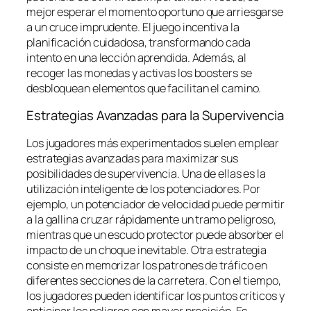
mejor esperar el momento oportuno que arriesgarse
a un cruce imprudente. El juego incentiva la
planificación cuidadosa, transformando cada
intento en una lección aprendida. Además, al
recoger las monedas y activas los boosters se
desbloquean elementos que facilitan el camino.
Estrategias Avanzadas para la Supervivencia
Los jugadores más experimentados suelen emplear
estrategias avanzadas para maximizar sus
posibilidades de supervivencia. Una de ellas es la
utilización inteligente de los potenciadores. Por
ejemplo, un potenciador de velocidad puede permitir
a la gallina cruzar rápidamente un tramo peligroso,
mientras que un escudo protector puede absorber el
impacto de un choque inevitable. Otra estrategia
consiste en memorizar los patrones de tráfico en
diferentes secciones de la carretera. Con el tiempo,
los jugadores pueden identificar los puntos críticos y
anticipar los peligros con mayor precisión. Es